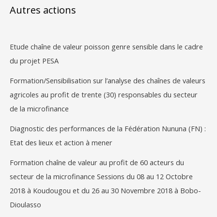
h
Autres actions
e
r
Etude chaîne de valeur poisson genre sensible dans le cadre
c
du projet PESA
h
e
Formation/Sensibilisation sur l’analyse des chaînes de valeurs
r
agricoles au profit de trente (30) responsables du secteur
de la microfinance
:
Diagnostic des performances de la Fédération Nununa (FN) :
Etat des lieux et action à mener
Formation chaîne de valeur au profit de 60 acteurs du
secteur de la microfinance Sessions du 08 au 12 Octobre
2018 à Koudougou et du 26 au 30 Novembre 2018 à Bobo-
Dioulasso